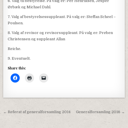
6. Valg til bestyrelse. På valg er: Per Henriksen, Jesper
Ørbæk og Michael Dahl.
7. Valg af bestyrelsessuppleant. På valg er: Steffan Scheel –
Poulsen.
8. Valg af revisor og revisorsuppleant. På valg er: Preben
Christensen og suppleant Allan
Reiche.
9. Eventuelt.
Share this:
Indlægsnavigation
← Referat af generalforsamling 2014
Generalforsamling 2016 →